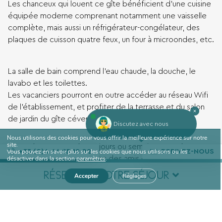
Les chanceux qui louent ce gîte bénéficient d’une cuisine
équipée moderne comprenant notamment une vaisselle
complète, mais aussi un réfrigérateur-congélateur, des
plaques de cuisson quatre feux, un four à microondes, etc.
La salle de bain comprend l’eau chaude, la douche, le
lavabo et les toilettes.
Les vacanciers pourront en outre accéder au réseau Wifi
de l’établissement, et profiter de la terrasse et du salon
de jardin du gîte cévenol.
Discutez avec nous
Nous utilisons des cookies pour vous offrir la meilleure expérience sur notre
site.
Accordez-vous quelques jours ou semaines pour les
Vous pouvez en savoir plus sur les cookies que nous utilisons ou les
+33 (0)4 66 85 12 02
ECRIVEZ-NOUS
vacances en famille ou avec des amis et renouer ainsi
désactiver dans la section
paramètres
.
avec la nature, sa faune et sa flore. Laissez-vous tenter par
RÉSERVEZ VOTRE SÉJOUR
Accepter
Réglages
un séjour dans nos
gites du Gard
offrant un
environnement calme et propice au ressourcement, au
cœur d’une verdure luxuriante. C’est dans ce cadre
Date d'arrivée
Date de départ
attrayant que sont nichés nos gîtes proches du Mont