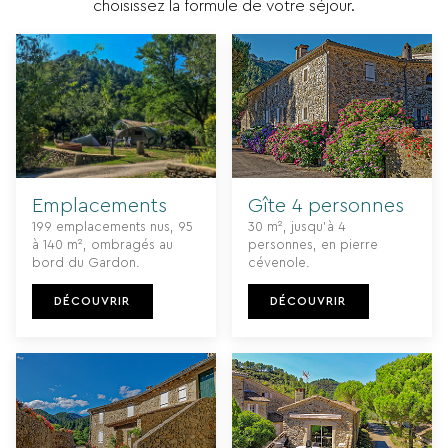
choisissez la formule de votre séjour.
Emplacements
Gîte 4 personnes
199 emplacements nus, 95
30 m², jusqu’à 4
à 140 m², ombragés au
personnes, en pierre
bord du Gardon.
cévenole.
DÉCOUVRIR
DÉCOUVRIR