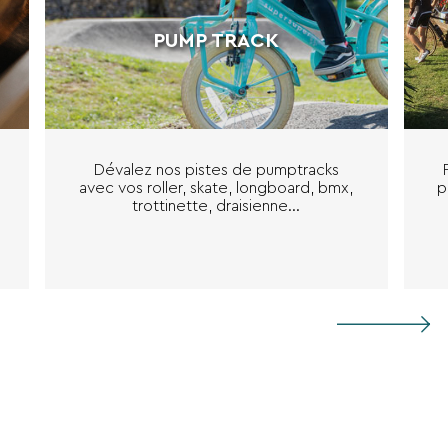
PUMP TRACK
Dévalez nos pistes de pumptracks
avec vos roller, skate, longboard, bmx,
p
trottinette, draisienne…