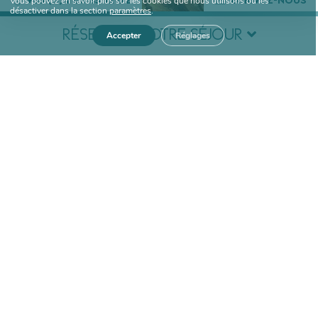
Vous pouvez en savoir plus sur les cookies que nous utilisons ou les
+33 (0)4 66 85 12 02
ECRIVEZ-NOUS
désactiver dans la section
paramètres
.
MIALET
RÉSERVEZ VOTRE SÉJOUR
Accepter
Réglages
Date d'arrivée
Date de départ