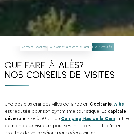
Camping Cévennes
Que voir et faire dans le Gard ?
Tourisme Alès
QUE FAIRE À
ALÈS
?
NOS CONSEILS DE VISITES
Une des plus grandes villes de la région
Occitanie
,
Alès
est réputée pour son dynamisme touristique. La
capitale
cévenole
, sise à 30 km du
Camping Mas de la Cam
, attire
de nombreux visiteurs pour ses multiples points d’intérêts.
Profitez de votre séjour pour découvrir les