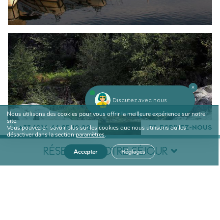
Discutez avec nous
Nous utilisons des cookies pour vous offrir la meilleure expérience sur notre
site.
Vous pouvez en savoir plus sur les cookies que nous utilisons ou les
+33 (0)4 66 85 12 02
ECRIVEZ-NOUS
désactiver dans la section
paramètres
.
RÉSERVEZ VOTRE SÉJOUR
Accepter
Réglages
ANDUZE
Date d'arrivée
Date de départ