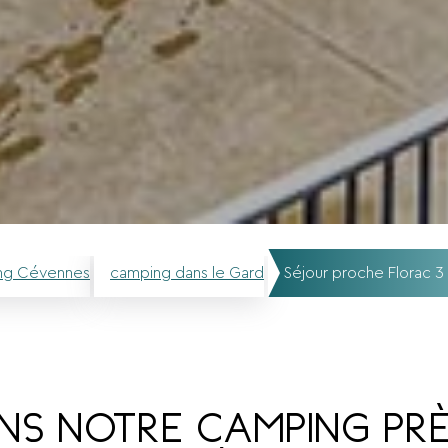
ng Cévennes
camping dans le Gard
Séjour proche Florac 3 
S NOTRE CAMPING PRÈ