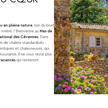
AU CŒUR
u en pleine nature
, loin du bruit
e rivière ? Bienvenue au
Mas de
ational des Cévennes
. Dans
i de chalets standardisés :
hentiques et chaleureuses, qui
uxuriante. Il ne vous reste plus
acances
qui resteront