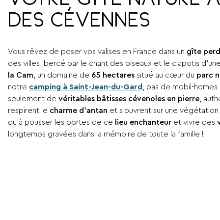
VOTRE GÎTE NATURE 
DES CÉVENNES
Vous rêvez de poser vos valises en France dans un
gîte perd
des villes, bercé par le chant des oiseaux et le clapotis d’un
la Cam
, un domaine de
65 hectares
situé au cœur du
parc n
notre
camping à Saint-Jean-du-Gard
, pas de mobil-homes n
seulement de
véritables bâtisses cévenoles en pierre
, aut
respirent le
charme d’antan
et s’ouvrent sur une végétation l
qu’à pousser les portes de ce
lieu enchanteur
et vivre des
v
longtemps gravées dans la mémoire de toute la famille !