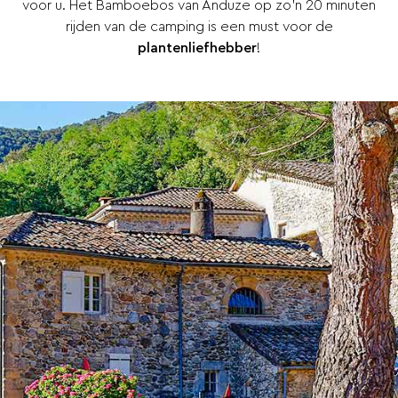
voor u. Het Bamboebos van Anduze op zo’n 20 minuten
rijden van de camping is een must voor de
plantenliefhebber
!