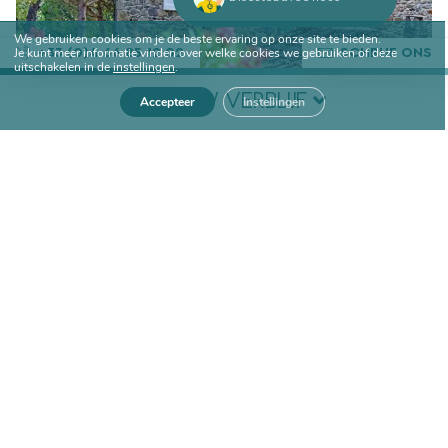
We gebruiken cookies om je de beste ervaring op onze site te bieden.
Je kunt meer informatie vinden over welke cookies we gebruiken of deze
+33 (0)4 66 85 12 02
SCHRIJF ONS
uitschakelen in de
instellingen
.
BOEK UW VERBLIJF
Accepteer
Instellingen
Aankomstdatum
Vertrekdatum
GÎTES VOOR 6 PERSONEN IN DE
GARD
De ruimste gîtes zijn voor
maximaal 6 personen
. Een van
deze ruimere vakantiewoningen is 51m2 en heeft 4
slaapplaatsen op een entresol (mezzanine) en een
tweepersoons slaapbank in het hoofdvertrek; deze gîte
heeft een privéterras. Het grootste vakantieappartement
is 56m2 (gîte Mas) met twee slaapkamers, waarvan één